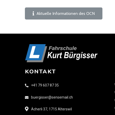
Aktuelle Informationen des OCN
KONTAKT
+41 79 607 87 35
buergisser@sensemail.ch
Ächerli 37, 1715 Alterswil