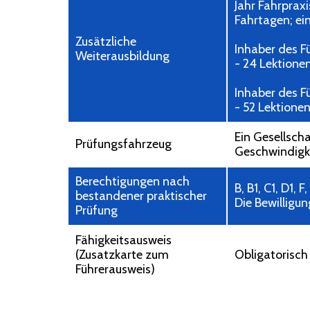
Jahr Fahrprax
Fahrtagen; ei
Zusätzliche
Inhaber des F
Weiterausbildung
- 24 Lektione
Inhaber des Fü
- 52 Lektione
Ein Gesellsch
Prüfungsfahrzeug
Geschwindigke
Berechtigungen nach
B, B1, C1, D1, F
bestandener praktischer
Die Bewilligu
Prüfung
Fähigkeitsausweis
(Zusatzkarte zum
Obligatorisch
Führerausweis)