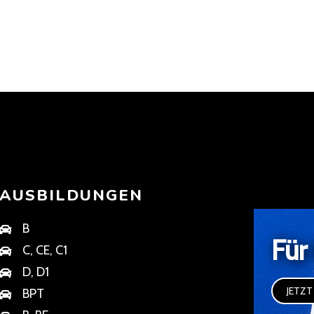
AUSBILDUNGEN
B
Für
C, CE, C1
D, D1
JETZT
BPT