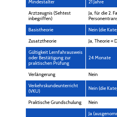
Mindestalter
21 Jahre
Arztzeugnis (Sehtest
Ja, für die 2.
inbegriffen)
Personentrans
Basistheorie
Nein (die Kat
Zusatztheorie
Ja, Theorie « D
Gültigkeit Lernfahrausweis
oder Bestätigung zur
24 Monate
praktischen Prüfung
Verlängerung
Nein
Verkehrskundeunterricht
Nein (die Kat
(VKU)
Praktische Grundschulung
Nein
Ja (ausgenomm