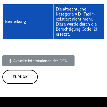
Die altrechtliche
Kategorie « D1 Taxi »
existiert nicht mehr.
Bemerkung
Diese wurde durch die
Berechtigung Code 121
ersetzt.
Aktuelle Informationen des OCN
ZURÜCK