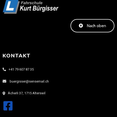
Nach oben
KONTAKT
+41 79 607 87 35
buergisser@sensemail.ch
Ächerli 37, 1715 Alterswil