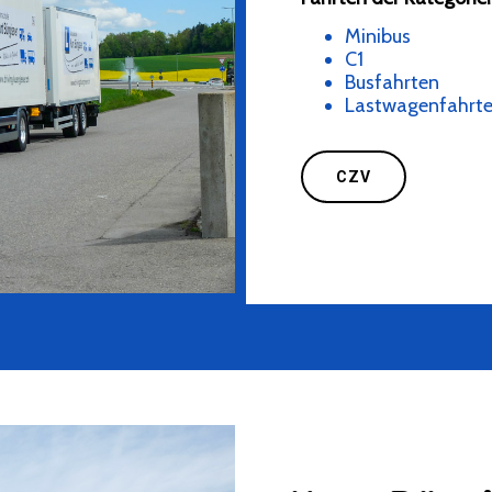
Minibus
C1
Busfahrten
Lastwagenfahrt
CZV