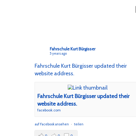
Facebook Posts
Fahrschule Kurt Bürgisser
5 years ago
Fahrschule Kurt Bürgisser updated their
website address.
Fahrschule Kurt Bürgisser updated their
website address.
facebook.com
auf Facebook ansehen
·
teilen
0
0
0