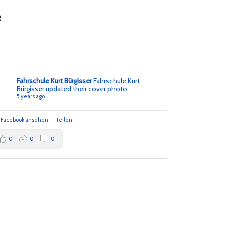
e
Fahrschule Kurt Bürgisser
Fahrschule Kurt
Bürgisser updated their cover photo.
5 years ago
f Facebook ansehen
·
teilen
0
0
0