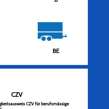
BE
CZV
gkeitsausweis CZV für berufsmässige
n: