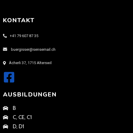
KONTAKT
+41 79 607 87 35
buergisser@sensemail.ch
Ächerli 37, 1715 Alterswil
AUSBILDUNGEN
B
C, CE, C1
D, D1